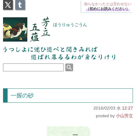
X
Tumblr
知らなかったとは
言わせない
（初めにお読みください）
芳立五蘊
ほうりゅうごうん
うつしよに迷ひ遊べと聞きみれば遊ばれ暮るるわが
身なりけり
一握の砂
2016/02/03 水
12:27
小山芳立
一