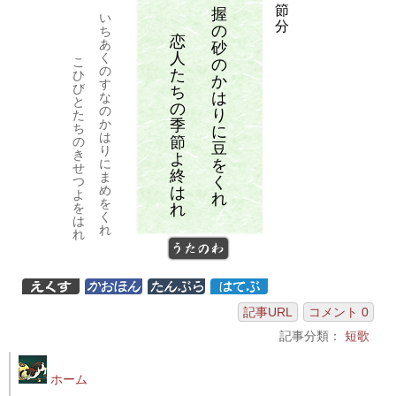
節
握
い
分
の
ち
恋
あ
砂
人
く
こ
の
の
た
ひ
か
す
び
ち
は
な
と
の
の
り
た
季
か
ち
に
は
節
の
豆
り
き
よ
を
に
せ
終
ま
く
つ
め
は
よ
れ
を
れ
を
く
は
れ
れ
うたのわ
記事URL
コメント 0
記事分類：
短歌
ホーム