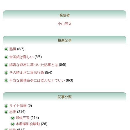
発信者
小山芳立
最新記事
熱風
(
8/7
)
全国紙は難しい
(
8/6
)
綿密な取材に基づいた記事とは
(
8/5
)
その時まさに違法行為
(
8/4
)
不当な業務命令には従わなくていい
(
8/3
)
記事分類
サイト情報
(9)
思惟
(216)
帰依三宝
(214)
水着撮影会騒動
(26)
短歌
(513)