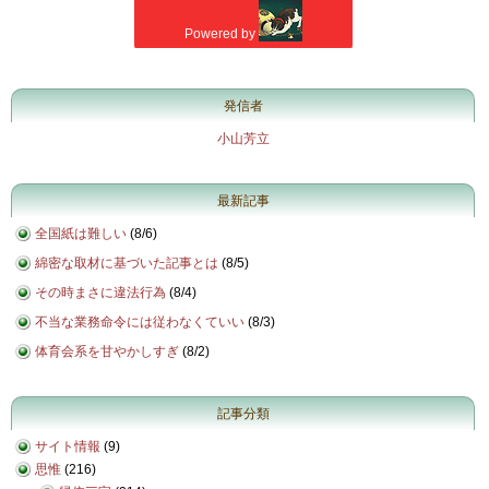
発信者
小山芳立
最新記事
全国紙は難しい
(
8/6
)
綿密な取材に基づいた記事とは
(
8/5
)
その時まさに違法行為
(
8/4
)
不当な業務命令には従わなくていい
(
8/3
)
体育会系を甘やかしすぎ
(
8/2
)
記事分類
サイト情報
(9)
思惟
(216)