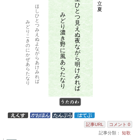
立
ひ
ほ
夏
と
し
み
ひ
つ
ど
と
み
見
つ
り
ど
え
み
り
濃
ぬ
え
こ
き
ぬ
夜
き
野
よ
の
な
な
に
に
が
が
か
風
ら
ら
ぜ
あ
あ
明
あ
け
ら
ら
け
み
た
た
み
れ
な
な
ば
れ
り
り
ば
うたのわ
記事URL
コメント 0
記事分類：
短歌