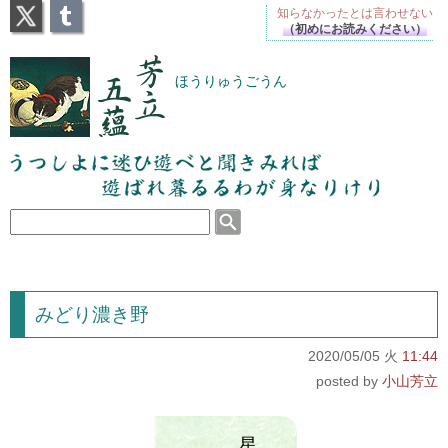
X
Tumblr
知らなかったとは
言わせない
（初めにお読みください）
芳立五蘊
ほうりゅうごうん
うつしよに迷ひ遊べと聞きみれば遊ばれ暮るるわが
身なりけり
みどり濃き野
2020/05/05 火
11:44
小山芳立
星