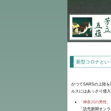
芳立五蘊
新型コロナとい
かつてSARSの上陸
ルスにはあっさり侵入
「神奈川の男性、
「読売新聞オンラ