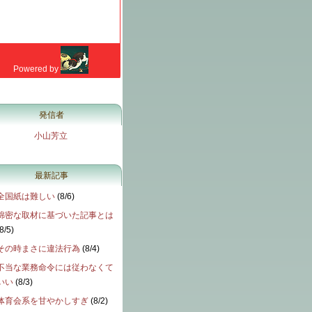
発信者
小山芳立
最新記事
全国紙は難しい
(
8/6
)
綿密な取材に基づいた記事とは
8/5
)
その時まさに違法行為
(
8/4
)
不当な業務命令には従わなくて
いい
(
8/3
)
体育会系を甘やかしすぎ
(
8/2
)