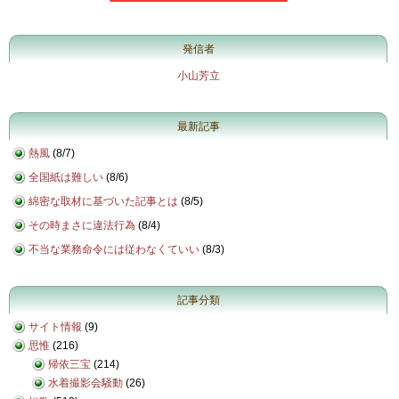
発信者
小山芳立
最新記事
熱風
(
8/7
)
全国紙は難しい
(
8/6
)
綿密な取材に基づいた記事とは
(
8/5
)
その時まさに違法行為
(
8/4
)
不当な業務命令には従わなくていい
(
8/3
)
記事分類
サイト情報
(9)
思惟
(216)
帰依三宝
(214)
水着撮影会騒動
(26)