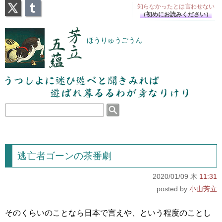
X
Tumblr
知らなかったとは
言わせない
（初めにお読みください）
芳立五蘊
ほうりゅうごうん
うつしよに迷ひ遊べと聞きみれば遊ばれ暮るるわが
身なりけり
逃亡者ゴーンの茶番劇
2020/01/09 木
11:31
小山芳立
そのくらいのことなら日本で言えや、という程度のことし