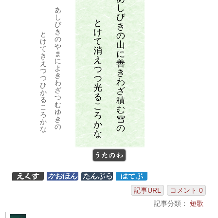
し
あ
び
し
と
び
き
け
き
と
の
の
て
け
山
や
て
消
に
ま
き
え
に
善
え
つ
よ
つ
き
き
つ
つ
わ
わ
ひ
光
ざ
ざ
か
る
つ
積
る
む
こ
こ
む
ゆ
ろ
ろ
雪
き
か
か
の
の
な
な
うたのわ
記事URL
コメント 0
記事分類：
短歌