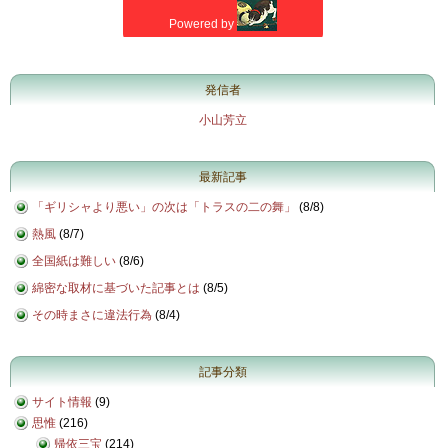
発信者
小山芳立
最新記事
「ギリシャより悪い」の次は「トラスの二の舞」
(
8/8
)
熱風
(
8/7
)
全国紙は難しい
(
8/6
)
綿密な取材に基づいた記事とは
(
8/5
)
その時まさに違法行為
(
8/4
)
記事分類
サイト情報
(9)
思惟
(216)
帰依三宝
(214)