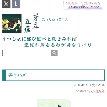
X
Tumblr
知らなかったとは
言わせない
（初めにお読みください）
芳立五蘊
ほうりゅうごうん
うつしよに迷ひ遊べと聞きみれば遊ばれ暮るるわが
身なりけり
善きわざ
2016/01/19 火
12:34
小山芳立
あ