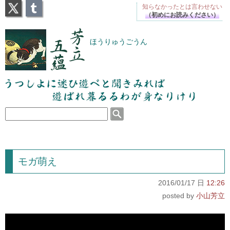
X
Tumblr
知らなかったとは
言わせない
（初めにお読みください）
芳立五蘊
ほうりゅうごうん
うつしよに迷ひ遊べと聞きみれば遊ばれ暮るるわが
身なりけり
モガ萌え
2016/01/17 日
12:26
小山芳立