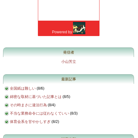
発信者
小山芳立
最新記事
全国紙は難しい
(
8/6
)
綿密な取材に基づいた記事とは
(
8/5
)
その時まさに違法行為
(
8/4
)
不当な業務命令には従わなくていい
(
8/3
)
体育会系を甘やかしすぎ
(
8/2
)