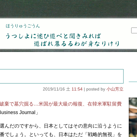
ほうりゅうごうん
うつしよに迷ひ遊べと聞きみれば遊ばれ暮るるわが
身なりけり
2019/11/16 土
11:54
小山芳立
IA破棄で墓穴掘る…米国が最大級の報復、在韓米軍駐留費
usiness Journal」
選んだのですから、日本としてはその意向に沿うように
番でしょう。といっても、日本はただ「戦略的無視」を