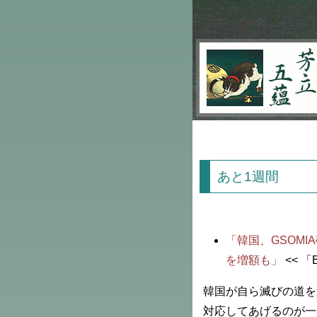
芳立五蘊
あと1週間
「韓国、GSOM
を増額も」
<< 「B
韓国が自ら滅びの道を
対応してあげるのが一