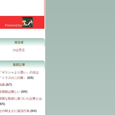
発信者
小山芳立
最新記事
「ギリシャより悪い」の次は
「トラスの二の舞」
(
8/8
)
熱風
(
8/7
)
全国紙は難しい
(
8/6
)
綿密な取材に基づいた記事とは
8/5
)
その時まさに違法行為
(
8/4
)