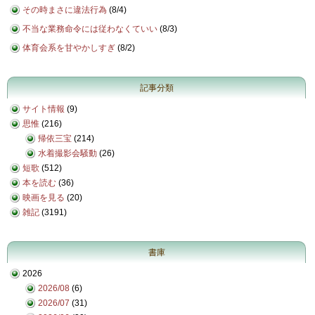
その時まさに違法行為
(
8/4
)
不当な業務命令には従わなくていい
(
8/3
)
体育会系を甘やかしすぎ
(
8/2
)
記事分類
サイト情報
(9)
思惟
(216)
帰依三宝
(214)
水着撮影会騒動
(26)
短歌
(512)
本を読む
(36)
映画を見る
(20)
雑記
(3191)
書庫
2026
2026/08
(6)
2026/07
(31)