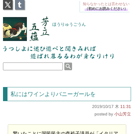
X
Tumblr
知らなかったとは
言わせない
（初めにお読みください）
芳立五蘊
ほうりゅうごうん
うつしよに迷ひ遊べと聞きみれば遊ばれ暮るるわが
身なりけり
私にはワインよりバニーガールを
2019/10/17 木
11:31
小山芳立
驚いたことに国民民主の森裕子議員が「イタリア