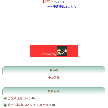
発信者
小山芳立
最新記事
全国紙は難しい
(
8/6
)
綿密な取材に基づいた記事とは
(
8/5
)