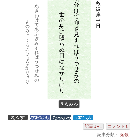
秋
分
あ
彼
け
き
世
岸
わ
て
の
中
け
よ
仰
て
身
日
の
ぎ
あ
み
に
見
ふ
に
照
ぎ
す
て
ら
み
ら
れ
す
ぬ
ぬ
ば
れ
ひ
日
う
ば
は
は
う
つ
な
つ
な
か
せ
せ
か
り
み
み
け
り
の
の
り
け
り
うたのわ
記事URL
コメント 0
記事分類：
短歌