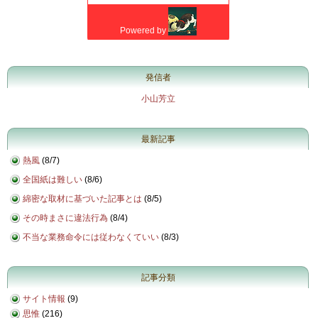
発信者
小山芳立
最新記事
熱風
(
8/7
)
全国紙は難しい
(
8/6
)
綿密な取材に基づいた記事とは
(
8/5
)
その時まさに違法行為
(
8/4
)
不当な業務命令には従わなくていい
(
8/3
)
記事分類
サイト情報
(9)
思惟
(216)