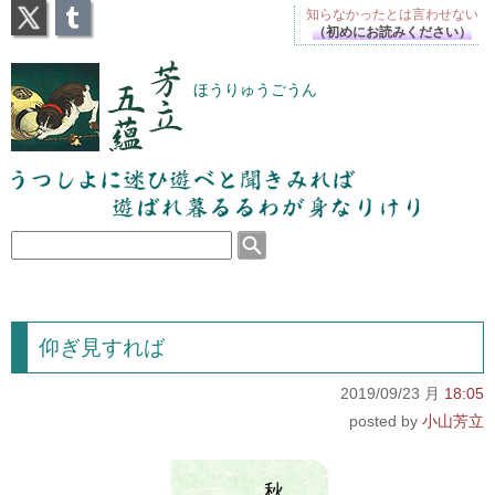
X
Tumblr
知らなかったとは
言わせない
（初めにお読みください）
芳立五蘊
ほうりゅうごうん
うつしよに迷ひ遊べと聞きみれば遊ばれ暮るるわが
身なりけり
仰ぎ見すれば
2019/09/23 月
18:05
小山芳立
秋