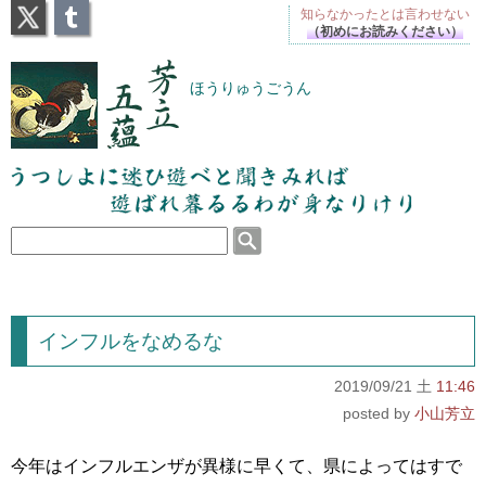
X
Tumblr
知らなかったとは
言わせない
（初めにお読みください）
芳立五蘊
ほうりゅうごうん
うつしよに迷ひ遊べと聞きみれば遊ばれ暮るるわが
身なりけり
インフルをなめるな
2019/09/21 土
11:46
小山芳立
今年はインフルエンザが異様に早くて、県によってはすで