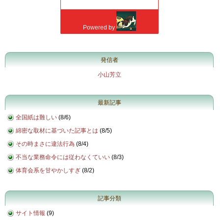
発信者
小山芳立
最新記事
全国紙は難しい
(
8/6
)
綿密な取材に基づいた記事とは
(
8/5
)
その時まさに違法行為
(
8/4
)
不当な業務命令には従わなくていい
(
8/3
)
体育会系を甘やかしすぎ
(
8/2
)
記事分類
サイト情報
(9)