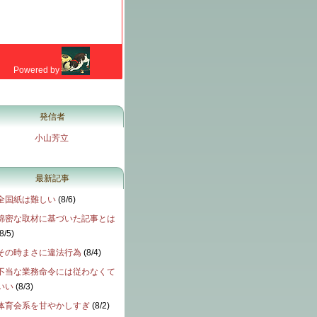
発信者
小山芳立
最新記事
全国紙は難しい
(
8/6
)
綿密な取材に基づいた記事とは
8/5
)
その時まさに違法行為
(
8/4
)
不当な業務命令には従わなくて
いい
(
8/3
)
体育会系を甘やかしすぎ
(
8/2
)