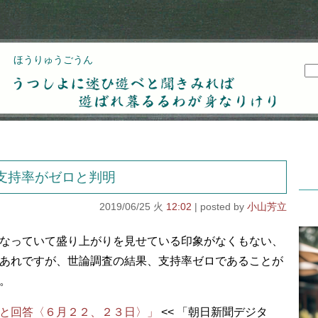
ほうりゅうごうん
うつしよに迷ひ遊べと聞きみれば遊ばれ暮るるわが
身なりけり
支持率がゼロと判明
2019/06/25 火
12:02
小山芳立
なっていて盛り上がりを見せている印象がなくもない、
あれですが、世論調査の結果、支持率ゼロであることが
。
と回答〈６月２２、２３日〉」
<< 「朝日新聞デジタ