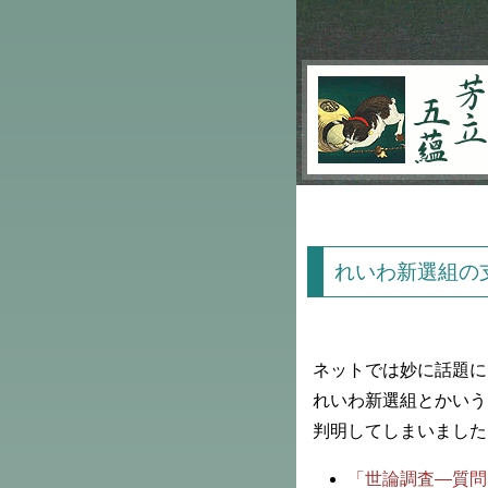
芳立五蘊
れいわ新選組の
ネットでは妙に話題に
れいわ新選組とかいう
判明してしまいました
「世論調査―質問