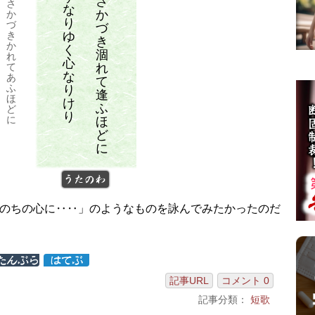
さ
さ
な
か
か
り
づ
づ
ゆ
き
き
か
く
涸
れ
心
れ
て
な
あ
て
ふ
り
逢
ほ
け
ふ
ど
り
に
ほ
ど
に
うたのわ
のちの心に‥‥」のようなものを詠んでみたかったのだ
記事URL
コメント 0
記事分類：
短歌