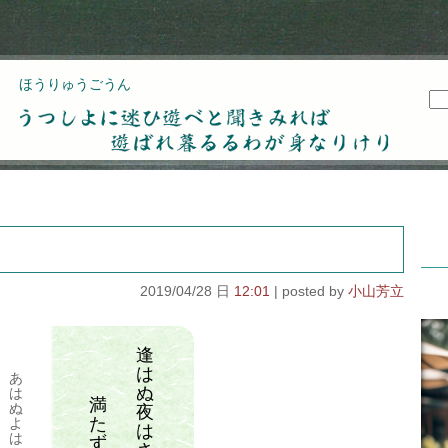
ほうりゅうごうん
うつしよに迷ひ遊べと聞きみれば遊ばれ暮るるわが
身なりけり
2019/04/28 日
12:01
小山芳立
逢
は
あ
ぬ
は
満
ぬ
夜
た
よ
は
は
ず