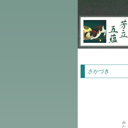
芳立五蘊
さかづき
み
た