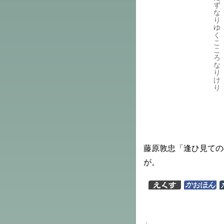
ず
な
り
ゆ
く
こ
こ
ろ
な
り
け
り
藤原敦忠「逢ひ見ての
が。