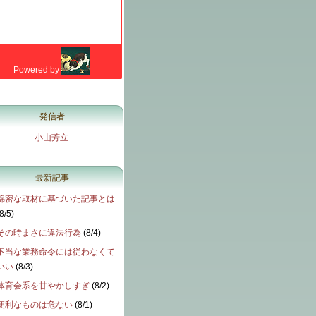
発信者
小山芳立
最新記事
綿密な取材に基づいた記事とは
8/5
)
その時まさに違法行為
(
8/4
)
不当な業務命令には従わなくて
いい
(
8/3
)
体育会系を甘やかしすぎ
(
8/2
)
便利なものは危ない
(
8/1
)