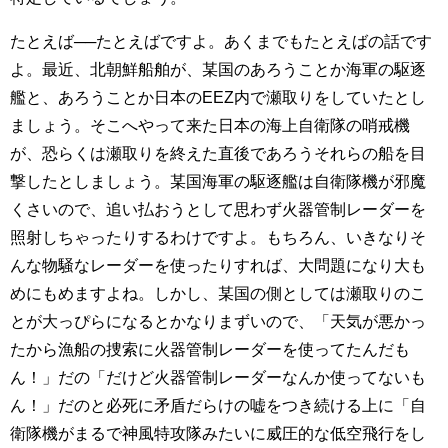
たとえば──たとえばですよ。あくまでもたとえばの話です
よ。最近、北朝鮮船舶が、某国のあろうことか海軍の駆逐
艦と、あろうことか日本のEEZ内で瀬取りをしていたとし
ましょう。そこへやって来た日本の海上自衛隊の哨戒機
が、恐らくは瀬取りを終えた直後であろうそれらの船を目
撃したとしましょう。某国海軍の駆逐艦は自衛隊機が邪魔
くさいので、追い払おうとして思わず火器管制レーダーを
照射しちゃったりするわけですよ。もちろん、いきなりそ
んな物騒なレーダーを使ったりすれば、大問題になり大も
めにもめますよね。しかし、某国の側としては瀬取りのこ
とが大っぴらになるとかなりまずいので、「天気が悪かっ
たから漁船の捜索に火器管制レーダーを使ってたんだも
ん！」だの「だけど火器管制レーダーなんか使ってないも
ん！」だのと必死に矛盾だらけの嘘をつき続ける上に「自
衛隊機がまるで神風特攻隊みたいに威圧的な低空飛行をし