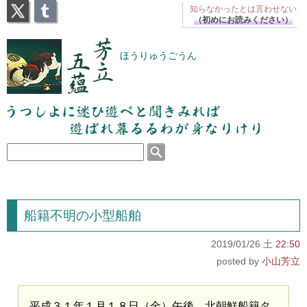
X
Tumblr
知らなかったとは
言わせない
（初めにお読みください）
芳立五蘊
ほうりゅうごうん
うつしよに迷ひ遊べと聞きみれば遊ばれ暮るるわが
身なりけり
船籍不明の小型船舶
2019/01/26 土
22:50
小山芳立
平成３１年１月１８日（金）午後、北朝鮮船籍タ