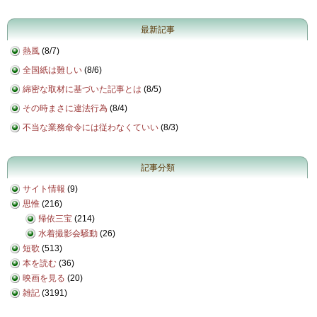
最新記事
熱風
(
8/7
)
全国紙は難しい
(
8/6
)
綿密な取材に基づいた記事とは
(
8/5
)
その時まさに違法行為
(
8/4
)
不当な業務命令には従わなくていい
(
8/3
)
記事分類
サイト情報
(9)
思惟
(216)
帰依三宝
(214)
水着撮影会騒動
(26)
短歌
(513)
本を読む
(36)
映画を見る
(20)
雑記
(3191)