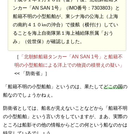
ンカー「AN SAN 1号」（IMO番号：7303803）と
船籍不明の小型船舶が、東シナ海の公海上（上海
の南約４１０㎞の沖合）で接舷（横付け）してい
ることを海上自衛隊第１海上補給隊所属「おう
み」（佐世保）が確認しました。
［
「北朝鮮船籍タンカー「AN SAN 1号」と船籍不
明の小型船舶による洋上での物資の積替えの疑い」
<< 「防衛省」］
「船籍不明の小型船舶」というのは、果たして
どこの国
の
船なのでしょうかねぇ。
防衛省としては、船名が見えないことなどから「船籍不明
の小型船舶」という言い方をしていますが、まあ、実際の
ところは船影その他の情報からどこの何という船なのかは
特定しているでしょう。