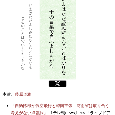
ま
い
は
ま
十
は
た
の
た
と
だ
だ
言
を
誼
よ
の
葉
み
し
こ
で
み
断
と
言
た
ば
ち
ち
ふ
で
な
な
い
よ
む
む
ふ
し
と
と
よ
ば
も
し
ば
か
が
も
か
り
が
な
を
り
な
を
Twitter
本歌、
藤原道雅
「自衛隊機が低空飛行と韓国主張 防衛省は取り合う
考えがない点強調」
〔テレ朝news〕 << 「ライブドア