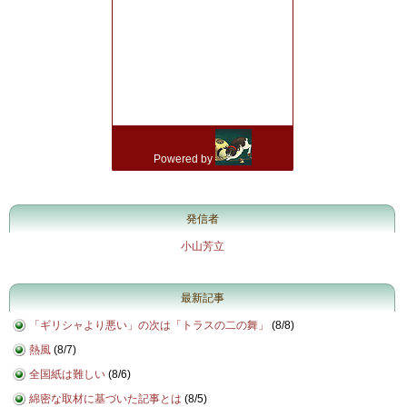
発信者
小山芳立
最新記事
「ギリシャより悪い」の次は「トラスの二の舞」
(
8/8
)
熱風
(
8/7
)
全国紙は難しい
(
8/6
)
綿密な取材に基づいた記事とは
(
8/5
)