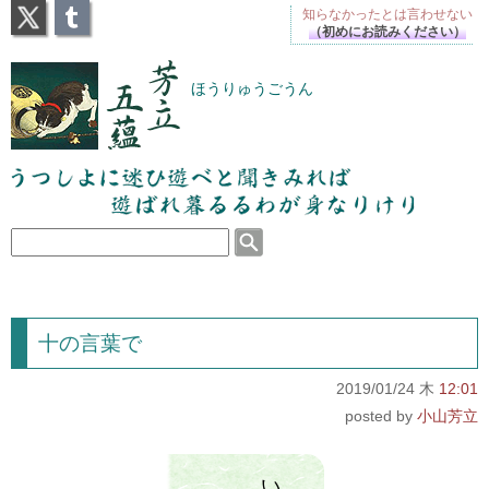
X
Tumblr
知らなかったとは
言わせない
（初めにお読みください）
芳立五蘊
ほうりゅうごうん
うつしよに迷ひ遊べと聞きみれば遊ばれ暮るるわが
身なりけり
十の言葉で
2019/01/24 木
12:01
小山芳立
い