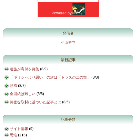
発信者
小山芳立
最新記事
遺族が寄付を募集
(
8/9
)
「ギリシャより悪い」の次は「トラスの二の舞」
(
8/8
)
熱風
(
8/7
)
全国紙は難しい
(
8/6
)
綿密な取材に基づいた記事とは
(
8/5
)
記事分類
サイト情報
(9)
思惟
(216)