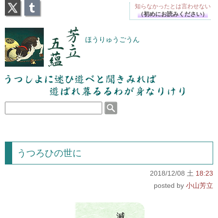
X
Tumblr
知らなかったとは
言わせない
（初めにお読みください）
芳立五蘊
ほうりゅうごうん
うつしよに迷ひ遊べと聞きみれば遊ばれ暮るるわが
身なりけり
うつろひの世に
2018/12/08 土
18:23
小山芳立
滅