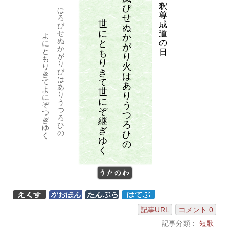
釈
び
ほ
尊
せ
ろ
世
成
び
ぬ
に
道
せ
よ
か
ぬ
と
の
に
が
か
と
日
も
り
が
も
り
り
火
り
き
び
き
は
は
て
て
あ
あ
よ
世
り
り
に
に
う
う
ぞ
つ
ぞ
つ
つ
ろ
継
ぎ
ろ
ひ
ゆ
ぎ
の
ひ
く
ゆ
の
く
うたのわ
記事URL
コメント 0
記事分類：
短歌