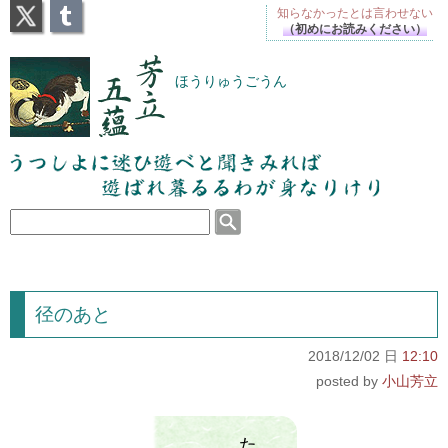
X
Tumblr
知らなかったとは
言わせない
（初めにお読みください）
芳立五蘊
ほうりゅうごうん
うつしよに迷ひ遊べと聞きみれば遊ばれ暮るるわが
身なりけり
径のあと
2018/12/02 日
12:10
小山芳立
た