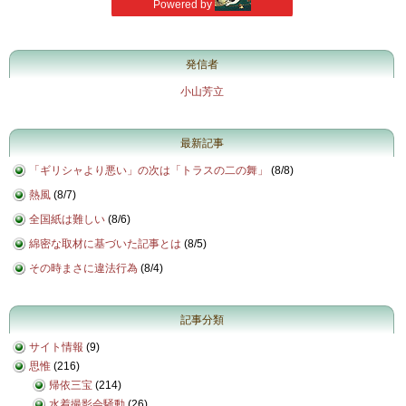
発信者
小山芳立
最新記事
「ギリシャより悪い」の次は「トラスの二の舞」
(
8/8
)
熱風
(
8/7
)
全国紙は難しい
(
8/6
)
綿密な取材に基づいた記事とは
(
8/5
)
その時まさに違法行為
(
8/4
)
記事分類
サイト情報
(9)
思惟
(216)
帰依三宝
(214)
水着撮影会騒動
(26)