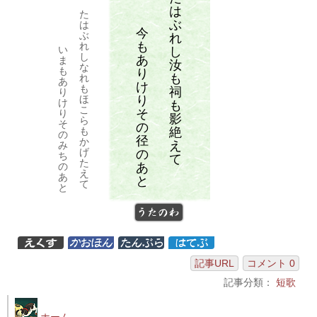
は
た
ぶ
は
今
ぶ
れ
も
れ
い
し
し
あ
ま
汝
な
も
り
も
れ
あ
け
も
祠
り
り
ほ
け
も
こ
そ
り
影
ら
そ
の
絶
も
の
径
か
え
み
げ
の
ち
て
た
あ
の
え
あ
と
て
と
うたのわ
記事URL
コメント 0
記事分類：
短歌
ホーム