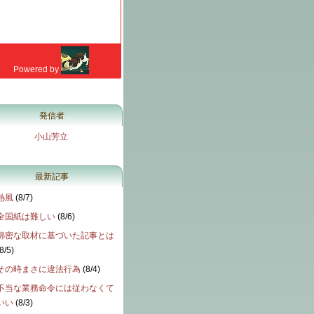
発信者
小山芳立
最新記事
熱風
(
8/7
)
全国紙は難しい
(
8/6
)
綿密な取材に基づいた記事とは
8/5
)
その時まさに違法行為
(
8/4
)
不当な業務命令には従わなくて
いい
(
8/3
)