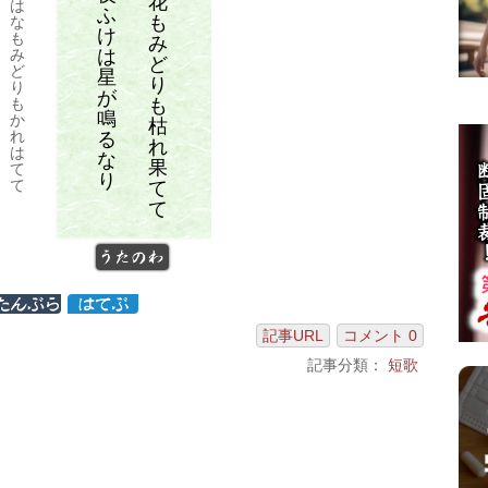
花
は
ふ
も
な
け
も
み
は
み
ど
ど
星
り
り
が
も
も
鳴
か
枯
れ
る
れ
は
な
果
て
り
て
て
て
うたのわ
記事URL
コメント 0
記事分類：
短歌