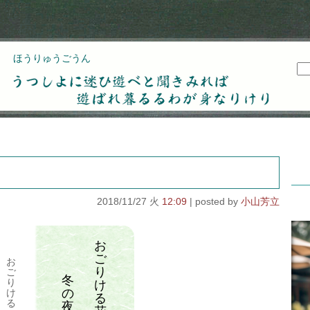
ほうりゅうごうん
うつしよに迷ひ遊べと聞きみれば遊ばれ暮るるわが
身なりけり
2018/11/27 火
12:09
小山芳立
お
ご
お
り
ご
冬
り
け
の
け
る
る
夜