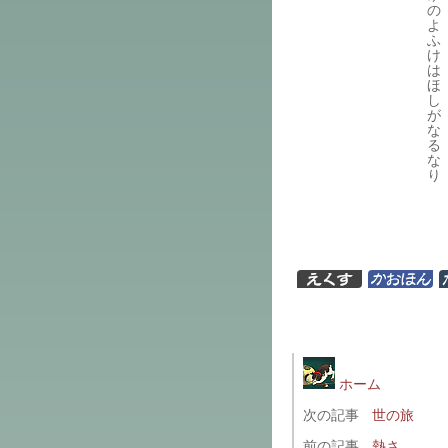
の
よ
ふ
け
は
ほ
し
が
な
る
な
り
ホーム
次の記事
世の旅
前の記事
熱さ