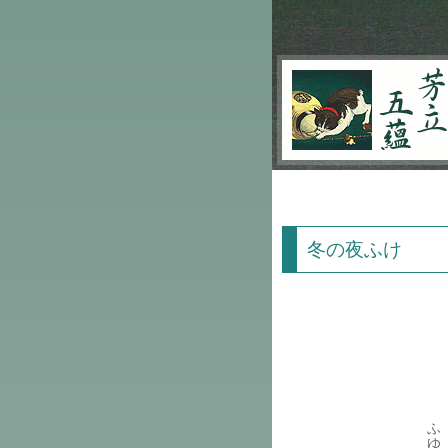
芳立五蘊
冬の夜ふけ
ふ
ゆ