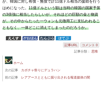
が、韓国に対し有償・無償で計11億ドル相当の援助を行う
はめになった。
11億ドルという額は当時の韓国の国家予算
の3倍強に相当したらしいが、それほどの巨額の金と物資
が、その中からたった一ウォンも元徴用工に支払われるこ
ともなく、一体どこに消えてしまったのだろうか。
記事URL
コメント 0
記事分類：
思惟
ホーム
次の記事
カボチャ祭りにデュラハン
前の記事
レアアースとともに掘り出される報道媒体の闇