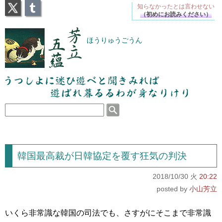
X
Tumblr
知らなかったとは
言わせない
（初めにお読みください）
芳立五蘊
ほうりゅうごうん
うつしよに迷ひ遊べと聞きみれば遊ばれ暮るるわが
身なりけり
韓国最高裁が日韓協定を覆す狂気の判決
2018/10/30 火
20:22
小山芳立
いくら非常識な韓国の司法でも、さすがにそこまで非常識