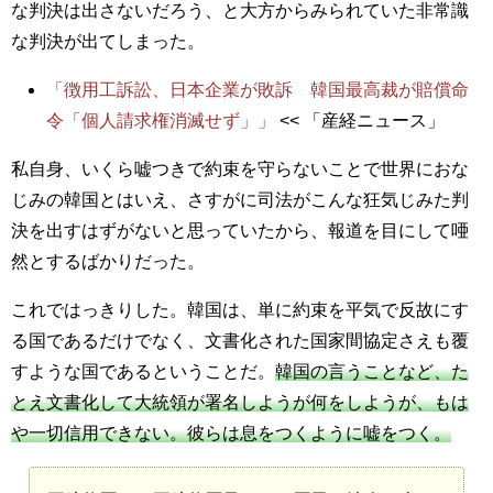
な判決は出さないだろう、と大方からみられていた非常識
な判決が出てしまった。
「徴用工訴訟、日本企業が敗訴 韓国最高裁が賠償命
令「個人請求権消滅せず」」
<< 「産経ニュース」
私自身、いくら嘘つきで約束を守らないことで世界におな
じみの韓国とはいえ、さすがに司法がこんな狂気じみた判
決を出すはずがないと思っていたから、報道を目にして唖
然とするばかりだった。
これではっきりした。韓国は、単に約束を平気で反故にす
る国であるだけでなく、文書化された国家間協定さえも覆
すような国であるということだ。
韓国の言うことなど、た
とえ文書化して大統領が署名しようが何をしようが、もは
や一切信用できない。彼らは息をつくように嘘をつく。