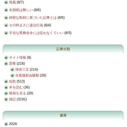
熱風
(
8/7
)
全国紙は難しい
(
8/6
)
綿密な取材に基づいた記事とは
(
8/5
)
その時まさに違法行為
(
8/4
)
不当な業務命令には従わなくていい
(
8/3
)
記事分類
サイト情報
(9)
思惟
(216)
帰依三宝
(214)
水着撮影会騒動
(26)
短歌
(513)
本を読む
(36)
映画を見る
(20)
雑記
(3191)
書庫
2026