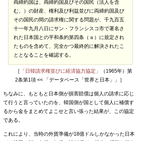
両締約国は、両締約国及びその国民（法人を含
む。）の財産、権利及び利益並びに両締約国及び
その国民の間の請求権に関する問題が、千九百五
十一年九月八日にサン・フランシスコ市で署名さ
れた日本国との平和条約第四条（ａ）に規定され
たものを含めて、完全かつ最終的に解決されたこ
ととなることを確認する。
［
「日韓請求権並びに経済協力協定」
（1965年）第
2条第1項 << 「データベース「世界と日本」」］
ちなみに、もともと日本側が損害賠償は個人の請求に応じ
て行うと言っていたのを、韓国側が国として個人に補償す
るから金をまとめてよこせと言い張った結果が、この協定
である。
これにより、当時の外貨準備が18億ドルしかなかった日本