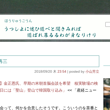
ほうりゅうごうん
うつしよに迷ひ遊べと聞きみれば遊ばれ暮るるわが
身なりけり
再三
2018/09/20 木
23:54
小山芳立
】金正恩氏、早期の米朝首脳会談を希望 核実験場の検
日には「聖山」登山で韓国取り込み」
<< 「産経ニュー
会って、何かを合意したそうです。こういうのを茶番と