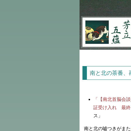
芳立五蘊
南と北の茶番、
「【南北首脳会談
証受け入れ 最終
ス」
南と北の嘘つきがまた