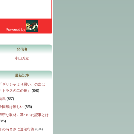
発信者
小山芳立
最新記事
「ギリシャより悪い」の次は
「トラスの二の舞」
(
8/8
)
熱風
(
8/7
)
全国紙は難しい
(
8/6
)
綿密な取材に基づいた記事とは
8/5
)
その時まさに違法行為
(
8/4
)