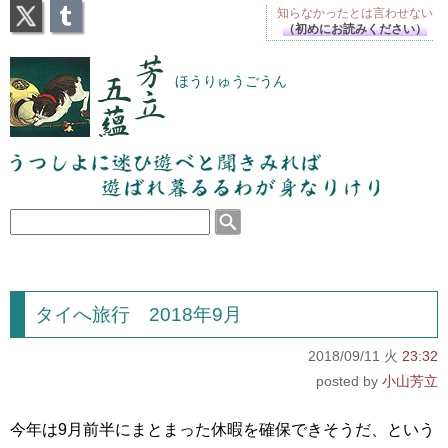
X
Tumblr
知らなかったとは
言わせない
（初めにお読みください）
芳立五蘊
ほうりゅうごうん
うつしよに迷ひ遊べと聞きみれば遊ばれ暮るるわが
身なりけり
タイへ旅行 2018年9月
2018/09/11 火
23:32
小山芳立
今年は9月前半にまとまった休暇を確保できそうだ、という