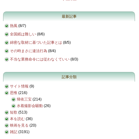
最新記事
熱風
(
8/7
)
全国紙は難しい
(
8/6
)
綿密な取材に基づいた記事とは
(
8/5
)
その時まさに違法行為
(
8/4
)
不当な業務命令には従わなくていい
(
8/3
)
記事分類
サイト情報
(9)
思惟
(216)
帰依三宝
(214)
水着撮影会騒動
(26)
短歌
(513)
本を読む
(36)
映画を見る
(20)
雑記
(3191)