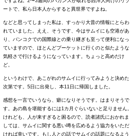
ですよね。2〜3週間のバカンスが取れる西洋人向けのリゾ
ートで、私ら日本人からすると異世界ですよね。
などと思ってしまった私は、すっかり大昔の情報にとらわ
れていました。ええ、そうです、今はサムイにも空港があ
り、バンコクでの国際線との乗り継ぎも至って便利になっ
ていますので、ほとんどプーケットに行くのと似たような
気軽さで行けるようになっています。ちょっと高めだけ
ど。
というわけで、あこがれのサムイに行ってみようと決めた
次第です。5日に出発し、本11日に帰国しました。
感想を一言でいうなら、癖になりそうです。はまりそうで
す。あの島を堪能するには1カ月ぐらいないと足りません。
けれども、人が来すぎると困るので、読者諸氏におかれま
しては、サムイに関する悪い噂を広めるよう協力をいただ
ければ幸いです。もし人との話でサムイの話題になるよう