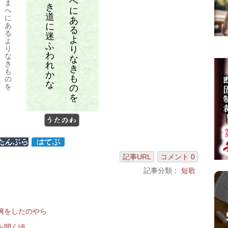
へ
ま
き
に
へ
道
に
あ
に
あ
る
る
迷
よ
よ
ふ
り
り
わ
な
な
き
れ
き
も
か
も
の
な
を
の
を
うたのわ
記事URL
コメント 0
記事分類：
短歌
興をしたのやら
を聞く頃