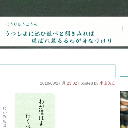
ほうりゅうごうん
うつしよに迷ひ遊べと聞きみれば遊ばれ暮るるわが
身なりけり
2018/08/27 月
23:32
小山芳立
わ
が
わ
道
が
行
み
は
く
ち
ま
は
べ