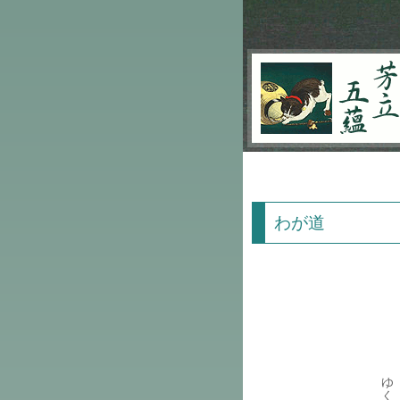
芳立五蘊
わが道
ゆ
く