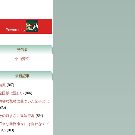
発信者
小山芳立
最新記事
熱風
(
8/7
)
全国紙は難しい
(
8/6
)
綿密な取材に基づいた記事とは
8/5
)
その時まさに違法行為
(
8/4
)
不当な業務命令には従わなくて
いい
(
8/3
)