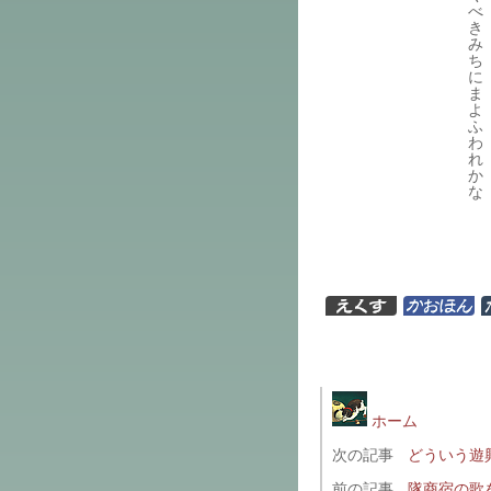
べ
き
み
ち
に
ま
よ
ふ
わ
れ
か
な
ホーム
次の記事
どういう遊
前の記事
隊商宿の歌