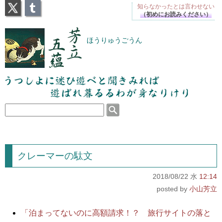
X
Tumblr
知らなかったとは
言わせない
（初めにお読みください）
芳立五蘊
ほうりゅうごうん
うつしよに迷ひ遊べと聞きみれば遊ばれ暮るるわが
身なりけり
クレーマーの駄文
2018/08/22 水
12:14
小山芳立
「泊まってないのに高額請求！？ 旅行サイトの落と