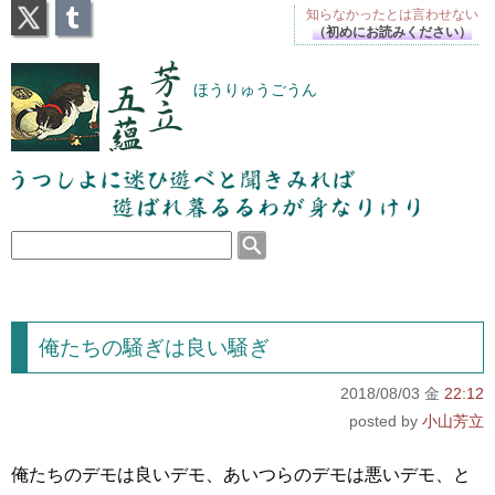
X
Tumblr
知らなかったとは
言わせない
（初めにお読みください）
芳立五蘊
ほうりゅうごうん
うつしよに迷ひ遊べと聞きみれば遊ばれ暮るるわが
身なりけり
俺たちの騒ぎは良い騒ぎ
2018/08/03 金
22:12
小山芳立
俺たちのデモは良いデモ、あいつらのデモは悪いデモ、と