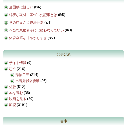
全国紙は難しい
(
8/6
)
綿密な取材に基づいた記事とは
(
8/5
)
その時まさに違法行為
(
8/4
)
不当な業務命令には従わなくていい
(
8/3
)
体育会系を甘やかしすぎ
(
8/2
)
記事分類
サイト情報
(9)
思惟
(216)
帰依三宝
(214)
水着撮影会騒動
(26)
短歌
(512)
本を読む
(36)
映画を見る
(20)
雑記
(3191)
書庫