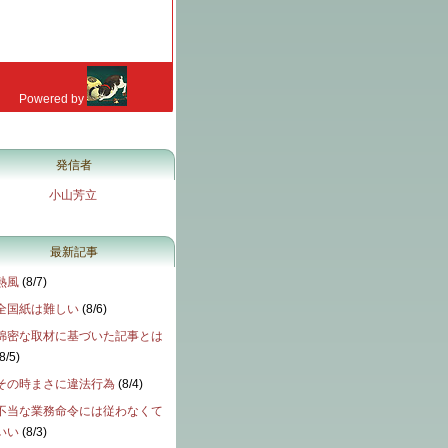
発信者
小山芳立
最新記事
熱風
(
8/7
)
全国紙は難しい
(
8/6
)
綿密な取材に基づいた記事とは
8/5
)
その時まさに違法行為
(
8/4
)
不当な業務命令には従わなくて
いい
(
8/3
)