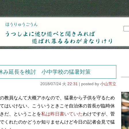
ほうりゅうごうん
うつしよに迷ひ遊べと聞きみれば遊ばれ暮るるわが
身なりけり
休み延長を検討 小中学校の猛暑対策
2018/07/24 火
22:31
小山芳立
の教員なんて大概アホなので、猛暑から子供を守るため
てはいけない、こういうときこそ自治体の首長が臨時休
きだ、ということを
私は昨日書いていた
わけですが、菅
でくれたのかどうか知りませんけど今日の記者会見で猛