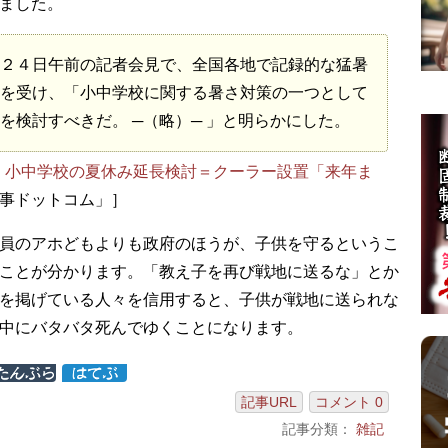
ました。
２４日午前の記者会見で、全国各地で記録的な猛暑
を受け、「小中学校に関する暑さ対策の一つとして
長を検討すべきだ。
─（略）─
」と明らかにした。
、小中学校の夏休み延長検討＝クーラー設置「来年ま
時事ドットコム」］
員のアホどもよりも政府のほうが、子供を守るというこ
ことが分かります。「教え子を再び戦地に送るな」とか
を掲げている人々を信用すると、子供が戦地に送られな
中にバタバタ死んでゆくことになります。
記事URL
コメント 0
記事分類：
雑記