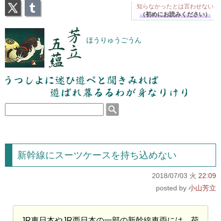
X
Tumblr
知らなかったとは
言わせない
（初めにお読みください）
芳立五蘊
ほうりゅうごうん
うつしよに迷ひ遊べと聞きみれば遊ばれ暮るるわが
身なりけり
新幹線にスーツケースを持ち込めない
2018/07/03 火
22:09
小山芳立
JR東日本やJR西日本の一部の新幹線車両には、荷