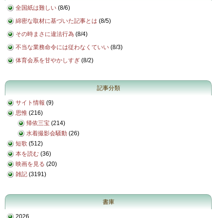
全国紙は難しい
(
8/6
)
綿密な取材に基づいた記事とは
(
8/5
)
その時まさに違法行為
(
8/4
)
不当な業務命令には従わなくていい
(
8/3
)
体育会系を甘やかしすぎ
(
8/2
)
記事分類
サイト情報
(9)
思惟
(216)
帰依三宝
(214)
水着撮影会騒動
(26)
短歌
(512)
本を読む
(36)
映画を見る
(20)
雑記
(3191)
書庫
2026