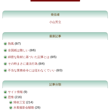
発信者
小山芳立
最新記事
熱風
(
8/7
)
全国紙は難しい
(
8/6
)
綿密な取材に基づいた記事とは
(
8/5
)
その時まさに違法行為
(
8/4
)
不当な業務命令には従わなくていい
(
8/3
)
記事分類
サイト情報
(9)
思惟
(216)
帰依三宝
(214)
水着撮影会騒動
(26)