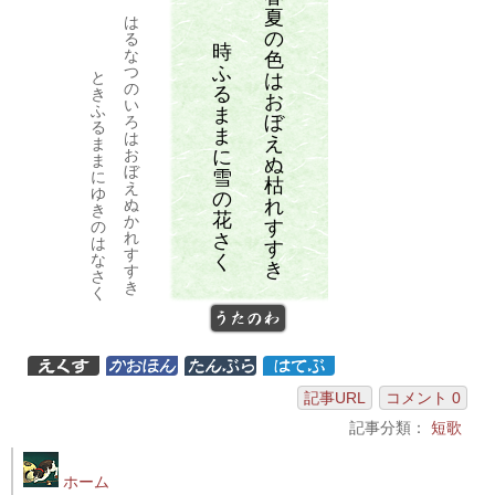
夏
は
の
る
時
な
色
ふ
つ
と
は
の
る
き
お
い
ふ
ま
ぼ
ろ
る
ま
は
え
ま
に
お
ま
ぬ
ぼ
雪
に
枯
え
ゆ
の
れ
ぬ
き
花
か
す
の
れ
さ
は
す
す
く
な
き
す
さ
き
く
うたのわ
記事URL
コメント 0
記事分類：
短歌
ホーム