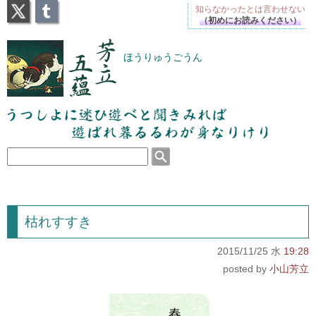
X
Tumblr
知らなかったとは
言わせない
（初めにお読みください）
芳立五蘊
ほうりゅうごうん
うつしよに迷ひ遊べと聞きみれば遊ばれ暮るるわが
身なりけり
枯れすすき
2015/11/25 水
19:28
小山芳立
春