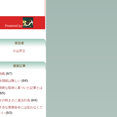
発信者
小山芳立
最新記事
熱風
(
8/7
)
全国紙は難しい
(
8/6
)
綿密な取材に基づいた記事とは
8/5
)
その時まさに違法行為
(
8/4
)
不当な業務命令には従わなくて
いい
(
8/3
)