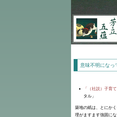
芳立五蘊
意味不明になっ
「（社説）子育て
タル」
築地の紙は、とにかく
理がますます強固にな