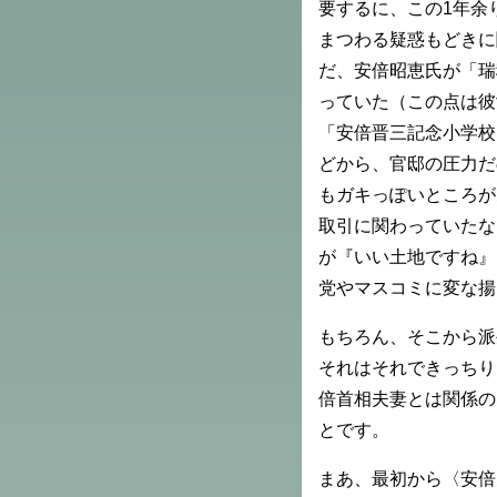
要するに、この1年余
まつわる疑惑もどきに
だ、安倍昭恵氏が「瑞
っていた（この点は彼
「安倍晋三記念小学校
どから、官邸の圧力だ
もガキっぽいところが
取引に関わっていたな
が『いい土地ですね』
党やマスコミに変な揚
もちろん、そこから派
それはそれできっちり
倍首相夫妻とは関係の
とです。
まあ、最初から〈安倍