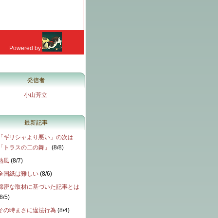
発信者
小山芳立
最新記事
「ギリシャより悪い」の次は
「トラスの二の舞」
(
8/8
)
熱風
(
8/7
)
全国紙は難しい
(
8/6
)
綿密な取材に基づいた記事とは
8/5
)
その時まさに違法行為
(
8/4
)