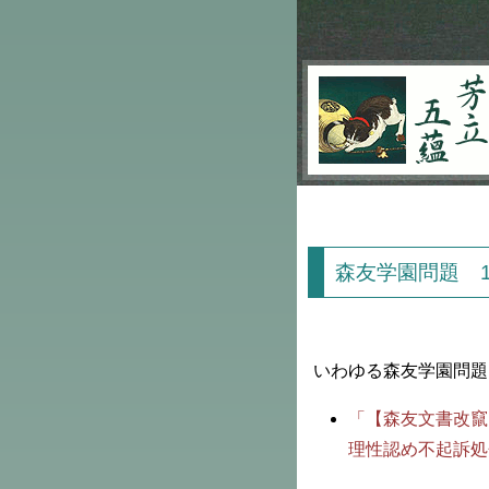
芳立五蘊
森友学園問題 
いわゆる森友学園問題
「【森友文書改竄
理性認め不起訴処