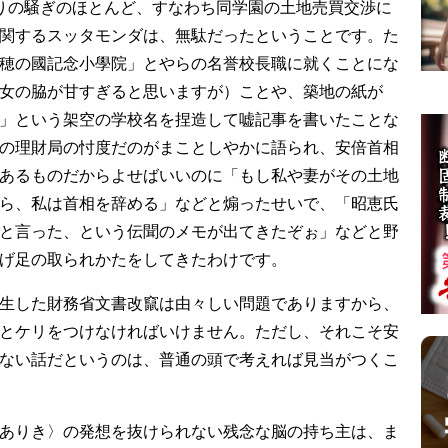
りの騒ぎのほとんど、すなわち同学園の土地売買交渉に
関するスッタモンダは、無駄だったということです。た
穂の國記念小學院」とやらの名誉校長職に就くことにな
女の脇が甘すぎると思いますが）ことや、築地の紙が
」という架空の学校名を捏造して嘘記事を書いたことな
の理財局の忖度だのがまことしやかに語られ、安倍首相
あるものだからよせばいいのに「もし私や妻がその土地
ら、私は首相を辞める」などと煽ったせいで、「昭恵氏
と言った、という伝聞のメモが出てきたぞぉ」などと野
げ足の取られかたをしてきたわけです。
生した財務省文書改竄は由々しい問題でありますから、
とケリをつけなければいけません。ただし、それこそ安
ない話だというのは、普通の頭で考えれば見当がつくこ
ありき〉の発想を抜けられない残念な脳の持ち主は、ま