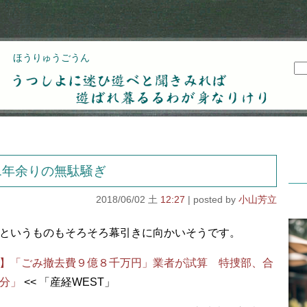
ほうりゅうごうん
うつしよに迷ひ遊べと聞きみれば遊ばれ暮るるわが
身なりけり
1年余りの無駄騒ぎ
2018/06/02 土
12:27
小山芳立
というものもそろそろ幕引きに向かいそうです。
】「ごみ撤去費９億８千万円」業者が試算 特捜部、合
分」
<< 「産経WEST」